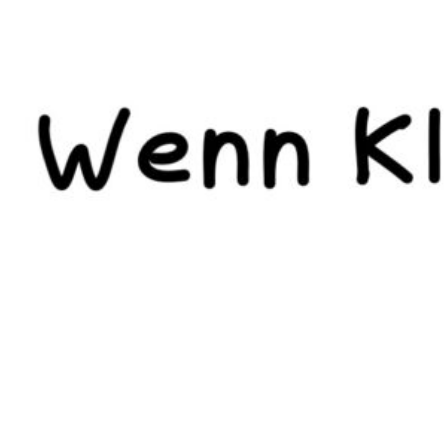
te: Wenn KI (Schul-) Alltag ist,
 …