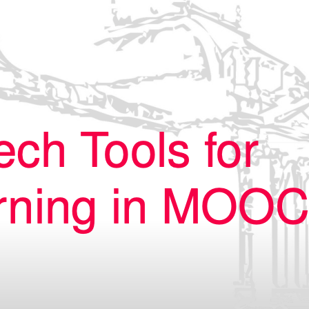
in
Konferenz
, 
Publikation
vom
23. Juni
2025
edtech
genAI
mooc