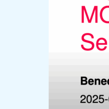
Präse
in MO
Regu