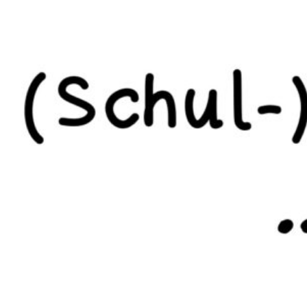
in
Konferenz
vom
8. Mai 2025
Schule