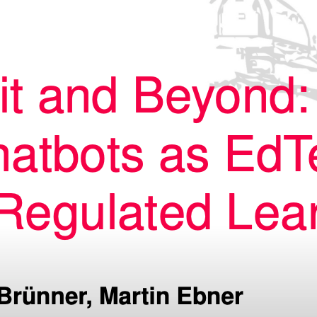
ntation: InfoFit and Beyond: AI
ots as EdTech Tools for Self-
lated Learning in MOOCs