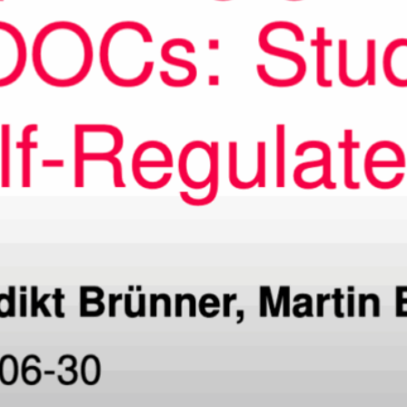
ntation: Exploring genAI Chatbots
OCs: Student Interactions and Self-
lated Learning