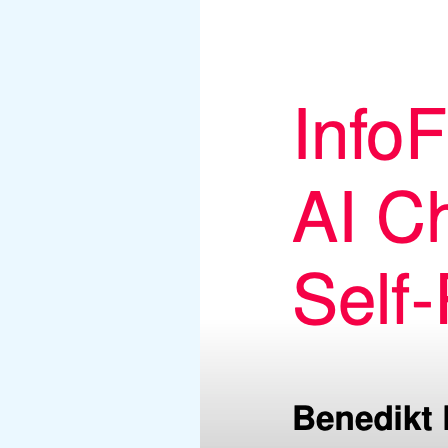
Präse
Chatb
Regu