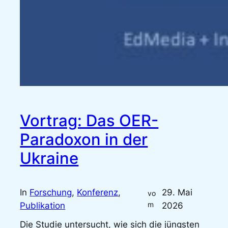
Vortrag: Das OER-
Paradoxon in der
Ukraine
In
Forschung
, 
Konferenz
, 
29. Mai
vo
m
Publikation
2026
Die Studie untersucht, wie sich die jüngsten