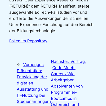
EdTech User Experience Research Nodes
(RETURN)“ dem RETURN-Manifest, stellte
ausgewählte EdTech-Fallstudien vor und
erörterte die Auswirkungen der schnellen
User-Experience-Forschung auf den Bereich
der Bildungstechnologie.
Folien im Repository
Nächster:
Vortrag:
←
Vorheriger:
„Code Meets
Präsentation:
Career“: Wie
Entwicklung der
Arbeitgeber
digitalen
Absolventen von
Ausstattung und
Programmier-
IT-Nutzung bei
Bootcamps in
Studienanfängern
Österreich und