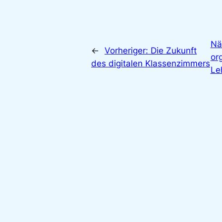
Nä
←
Vorheriger:
Die Zukunft
or
des digitalen Klassenzimmers
Le