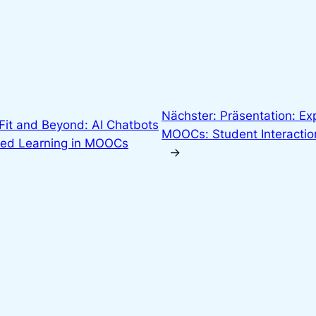
Nächster:
Präsentation: Ex
oFit and Beyond: AI Chatbots
MOOCs: Student Interactio
ated Learning in MOOCs
→