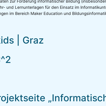
täten zur Förderung informatischer Bildung (insbesonde
hr- und Lernunterlagen für den Einsatz im Informatikunt
gen im Bereich Maker Education und Bildungsinformatik
ds | Graz
C^2
rojektseite „Informatis