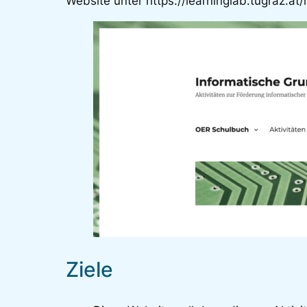
Website unter https://learninglab.tugraz.at
Ziele